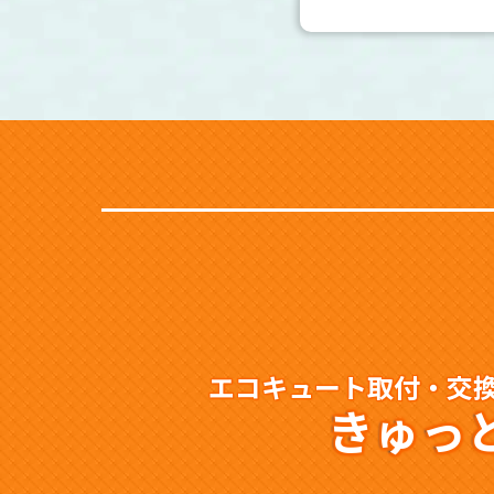
エコキュート取付・交
きゅっ