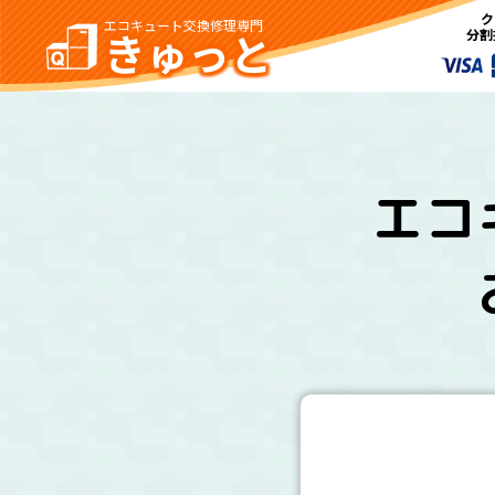
ク
エコキュート
交換修理専門
きゅっと
分割
エコ