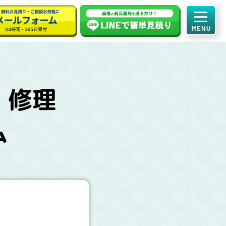
・修理
ム