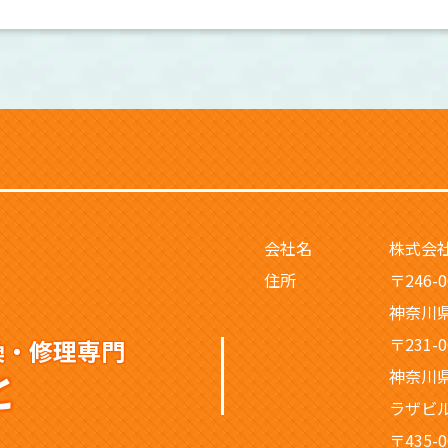
会社名
株式会社
住所
〒246-0
神奈川
〒231-0
換・修理専門
と
神奈川県
ラザビル
〒435-0