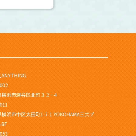
ANYTHING
002
県横浜市瀬谷区北町３２−４
011
横浜市中区太田町1-7-1 YOKOHAMA三共プ
8F
053